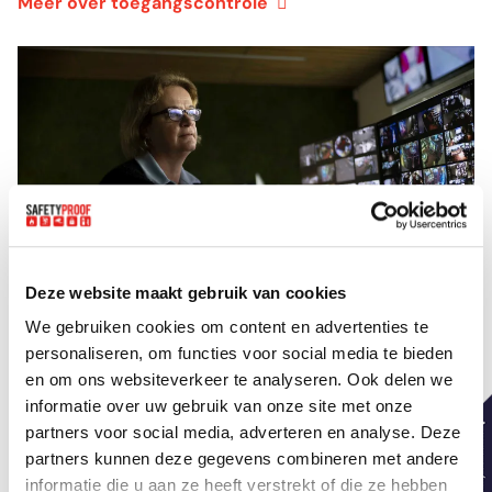
Meer over toegangscontrole
Deze website maakt gebruik van cookies
We gebruiken cookies om content en advertenties te
personaliseren, om functies voor social media te bieden
en om ons websiteverkeer te analyseren. Ook delen we
Video Toezicht Centrale
informatie over uw gebruik van onze site met onze
partners voor social media, adverteren en analyse. Deze
Behoefte aan 24/7 toezicht en directe opvolging?
partners kunnen deze gegevens combineren met andere
informatie die u aan ze heeft verstrekt of die ze hebben
Onze Video Toezicht Centrale biedt uitkomst. Van