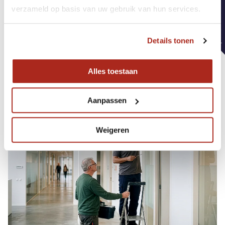
verzameld op basis van uw gebruik van hun services.
kleine locaties tot grootschalige gebouwen en
terreinen: de meldkamer is flexibel inzetbaar en
Details tonen
schaalt moeiteloos mee. Zo zorg je voor directe
actie wanneer het telt!
Alles toestaan
Meer over Video Toezicht Centrale
Aanpassen
Weigeren